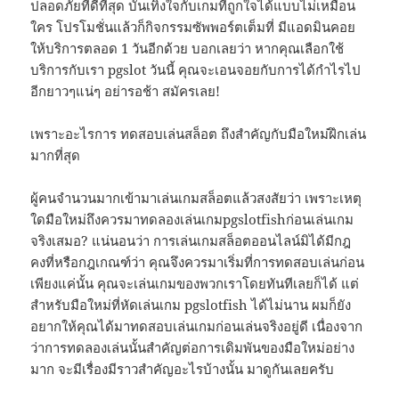
ปลอดภัยที่ดีที่สุด บันเทิงใจกับเกมที่ถูกใจได้แบบไม่เหมือน
ใคร โปรโมชั่นแล้วก็กิจกรรมซัพพอร์ตเต็มที่ มีแอดมินคอย
ให้บริการตลอด 1 วันอีกด้วย บอกเลยว่า หากคุณเลือกใช้
บริการกับเรา pgslot วันนี้ คุณจะเอนจอยกับการได้กำไรไป
อีกยาวๆแน่ๆ อย่ารอช้า สมัครเลย!
เพราะอะไรการ ทดสอบเล่นสล็อต ถึงสำคัญกับมือใหม่ฝึกเล่น
มากที่สุด
ผู้คนจำนวนมากเข้ามาเล่นเกมสล็อตแล้วสงสัยว่า เพราะเหตุ
ใดมือใหม่ถึงควรมาทดลองเล่นเกมpgslotfishก่อนเล่นเกม
จริงเสมอ? แน่นอนว่า การเล่นเกมสล็อตออนไลน์มิได้มีกฎ
คงที่หรือกฎเกณฑ์ว่า คุณจึงควรมาเริ่มที่การทดสอบเล่นก่อน
เพียงแค่นั้น คุณจะเล่นเกมของพวกเราโดยทันทีเลยก็ได้ แต่
สำหรับมือใหม่ที่หัดเล่นเกม pgslotfish ได้ไม่นาน ผมก็ยัง
อยากให้คุณได้มาทดสอบเล่นเกมก่อนเล่นจริงอยู่ดี เนื่องจาก
ว่าการทดลองเล่นนั้นสำคัญต่อการเดิมพันของมือใหม่อย่าง
มาก จะมีเรื่องมีราวสำคัญอะไรบ้างนั้น มาดูกันเลยครับ