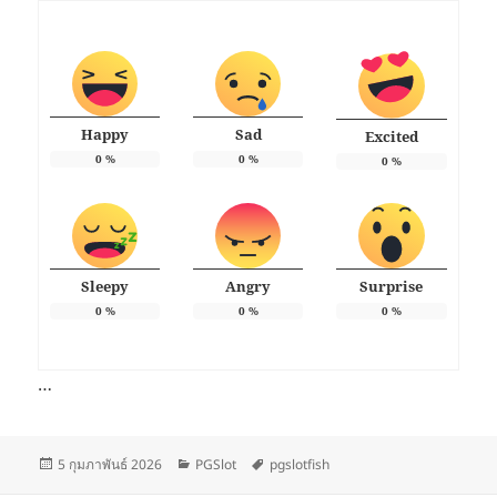
Happy
Sad
Excited
0
%
0
%
0
%
Sleepy
Angry
Surprise
0
%
0
%
0
%
…
เขียน
หมวด
ป้าย
5 กุมภาพันธ์ 2026
PGSlot
pgslotfish
เมื่อ
หมู่
กำกับ