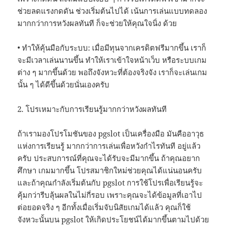
ช่วยลดแรงกดดัน ช่วงเริ่มต้นไปได้ เน้นการเล่นแบบทดลอง
มากกว่าการหวังผลทันที ก็จะช่วยให้คุณใจนิ่ง ด้วย
• ทำให้คุ้นมือกับระบบ: เมื่อมีทุนจากเครดิตฟรีมากขึ้น เราก็
จะมีเวลาเล่นนานขึ้น ทำให้เราเข้าใจหน้าเว็บ หรือระบบเกม
ต่าง ๆ มากขึ้นด้วย พอถึงจังหวะที่ต้องจริงจัง เราก็จะเล่นเกม
นั้น ๆ ได้ดีขึ้นด้วยนั่นเองครับ
2. โปรเหมาะกับการเรียนรู้มากกว่าหวังผลทันที
ถ้าเรามองโปรโมชันของ pgslot เป็นเครื่องมือ มันคืออาวุธ
แห่งการเรียนรู้ มากกว่าการเล่นเพื่อหวังกำไรทันที อยู่แล้ว
ครับ ประสบการณ์ที่คุณจะได้รับจะมีมากขึ้น ถ้าคุณอยาก
ศึกษา เกมมากขึ้น โปรสมาชิกใหม่ช่วยคุณได้แน่นอนครับ
และถ้าคุณกำลังเริ่มต้นกับ pgslot การใช้โปรเพื่อเรียนรู้จะ
คุ้มกว่ารีบลุ้นผลในไม่กี่รอบ เพราะคุณจะได้ข้อมูลที่เอาไป
ต่อยอดจริง ๆ อีกทั้งเมื่อเริ่มจับนิสัยเกมได้แล้ว คุณก็ใช้
จังหวะนั้นบน pgslot ให้เกิดประโยชน์ได้มากขึ้นตามไปด้วย