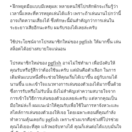
• ฝึกหยุดมือแบบมีเหตุผล: หลายคนใช้โปรสักพักจะเริ่มรู้ว่า
เวลานี้แหละที่ควรหยุดเล่นได้แล้ว เพราะถ้าเล่นนานไปกว่านี้
อาจเกิดความเสี่ยงได้ ซึ่งทักษะนี้มันสำคัญกว่าการเล่นใน
ระยะยาวเสียอีกนะครับ ผมรับรองได้เลยล่ะครับ
ใช้ประโยชน์จากโปรสมาชิกใหม่ของ pgfish ให้มากขึ้น เล่น
สล็อตได้อย่างสบายใจแน่นอน
โปรสมาชิกใหม่ของ
pgfish
อาจไม่ใช่ทำมา เพื่อบังคับให้
คุณรับหรือรู้สึกว่าต้องใช้นะครับ แต่มันคือตัวเลือก ในการ
เดิมพันแบบหนึ่งที่จะช่วยให้คุณเริ่มได้เบาขึ้น อยู่กับเกมได้
นานขึ้น และเข้าใจแนวทางการเล่นของตัวเองได้มากขึ้นด้วย
ซึ่งการรับหรือไม่รับนั้น ยังไม่สำคัญเท่าความสบายใจจาก
การเข้าใจวิธีการเล่นของตัวเองเลยล่ะครับ แต่หากคุณเป็น
มือใหม่ล่ะก็ ผมแนะนำให้คุณรับเพื่อใช้ในการหาจังหวะและ
สไตล์การเล่นของตัวเองให้เจอ โดยเฉพาะตอนที่คุณกำลัง
ทำความคุ้นเคยกับ pgfish เพราะช่วงแรกคือช่วงที่โปรช่วย
คุณได้เยอะที่สุด แล้วพอจับทางได้ คุณก็เล่นต่อได้แบบมั่นใจ