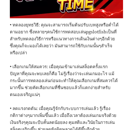
• ทดลองยุทธวิธี: คุณจะสามารถเริ่มต้นปรับเบทสูงหรือต่ำได้
ตามอยาก ซึ่งหลายๆคนใช้การทดสอบเล่นpgslotfishเป็นที่
สำหรับทดลองวิธีการหรือแนวทางการเดินเงินต่างๆอีกด้วย
ซึ่งคุณก็จะมองได้เลยว่า มันสามารถใช้กับเกมนั้นๆสำเร็จ
หรือเปล่า
• เลือกเกมให้สมควร: เมื่อคุณเข้ามาเล่นสล็อตครั้งแรก
ปัญหาที่คุณจะพบเลยก็คือ ไม่รู้เรื่องว่าจะเล่นเกมอะไร แม้
กระนั้นการทดลองเล่นก่อนจะทำให้คุณเลือกเกมที่สมควรได้
มากขึ้น ช่วยคัดเลือกเกมที่ชื่นชอบแล้วก็แตกง่ายสำหรับ
ตนเองเจริญแน่ๆ
• ลดแรงกดดัน: เมื่อคุณรู้จักกับระบบการเล่นแล้ว รู้เรื่อง
กติกาต่างๆมากเพิ่มขึ้นแล้ว เมื่อถึงเวลาต้องเล่นเกมจริงด้วย
เงินจริงๆคุณจะบีบคั้นลดน้อยลง คุมสติและวินัยในการเล่น
สล็อตเจริญขึ้น ช่วยลดข้อผิดพลาดได้ดีขึ้นอีกด้วย