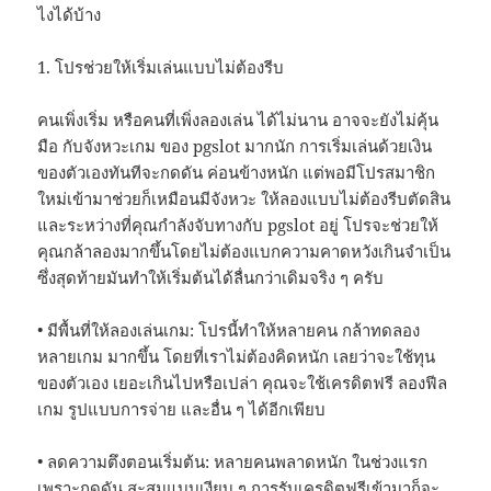
ไงได้บ้าง
1. โปรช่วยให้เริ่มเล่นแบบไม่ต้องรีบ
คนเพิ่งเริ่ม หรือคนที่เพิ่งลองเล่น ได้ไม่นาน อาจจะยังไม่คุ้น
มือ กับจังหวะเกม ของ pgslot มากนัก การเริ่มเล่นด้วยเงิน
ของตัวเองทันทีจะกดดัน ค่อนข้างหนัก แต่พอมีโปรสมาชิก
ใหม่เข้ามาช่วยก็เหมือนมีจังหวะ ให้ลองแบบไม่ต้องรีบตัดสิน
และระหว่างที่คุณกำลังจับทางกับ pgslot อยู่ โปรจะช่วยให้
คุณกล้าลองมากขึ้นโดยไม่ต้องแบกความคาดหวังเกินจำเป็น
ซึ่งสุดท้ายมันทำให้เริ่มต้นได้ลื่นกว่าเดิมจริง ๆ ครับ
• มีพื้นที่ให้ลองเล่นเกม: โปรนี้ทำให้หลายคน กล้าทดลอง
หลายเกม มากขึ้น โดยที่เราไม่ต้องคิดหนัก เลยว่าจะใช้ทุน
ของตัวเอง เยอะเกินไปหรือเปล่า คุณจะใช้เครดิตฟรี ลองฟีล
เกม รูปแบบการจ่าย และอื่น ๆ ได้อีกเพียบ
• ลดความตึงตอนเริ่มต้น: หลายคนพลาดหนัก ในช่วงแรก
เพราะกดดัน สะสมแบบเงียบ ๆ การรับเครดิตฟรีเข้ามาก็จะ