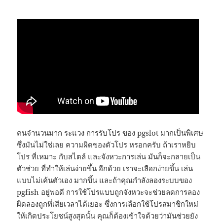
คนจำนวนมาก ระแวง การรับโปร ของ pgslot มากเป็นพิเศษ
ซึ่งมันไม่ใช่เลย ความผิดของตัวโปร หรอกครับ ถ้าเราหยิบ
โปร ที่เหมาะ กับสไตล์ และจังหวะการเล่น มันก็จะกลายเป็น
ตัวช่วย ที่ทำให้เล่นง่ายขึ้น อีกด้วย เราจะเลือกง่ายขึ้น เล่น
แบบไม่เค้นตัวเอง มากขึ้น และถ้าคุณกำลังลองระบบของ
pgfish อยู่พอดี การใช้โปรแบบถูกจังหวะจะช่วยลดการลอง
ผิดลองถูกที่เสียเวลาได้เยอะ ซึ่งการเลือกใช้โปรสมาชิกใหม่
ให้เกิดประโยชน์สูงสุดนั้น คุณก็ต้องเข้าใจด้วยว่ามันช่วยยัง