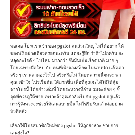
พอเจอ โปรแรกเข้า ของ pgslot คนส่วนใหญ่ ไม่ได้อยาก ได้
ของฟรี อย่างเดียวหรอกนะครับ แต่จะรู้สึก ว่าถ้าไม่กดรับ จะ
หลุดอะไรดี ๆ ไปไหม มากกว่า ซึ่งมันเป็นเรื่องปกติ มาก ๆ
โดยเฉพาะมือใหม่ กับ คนที่เพิ่งลองสล็อต ไม่นานนัก แล้วเอา
จริง ๆ เราพลาดอะไรไป จริงหรือไม่ ในบทความนี้ผมจะ พา
คุณ เข้าใจ โปรเริ่มต้น ให้มากขึ้น เพื่อที่คุณจะได้ใช้ให้คุ้ม
จากโปรนี้ ได้อย่างเต็มที่ โดยระหว่างที่อ่าน ผมจะค่อย ๆ ชี้
จุดที่ควรดูให้ขาด เพราะถ้าคุณกำลังเริ่มกับ pgslot อยู่แล้ว
การรู้จังหวะจะช่วยให้เล่นสบายขึ้น ไม่ใช่รีบรับแล้วค่อยปวด
หัวทีหลัง
เลือกใช้โปรสมาชิกใหม่ของ pgslot ให้ถูกจังหวะ ช่วยการ
เล่นยังไง?