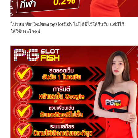
โปรสมาชิกใหม่ของ pgslotfish ไม่ได้มีไว้ให้รีบรับ แต่มีไว้
ให้ใช้ประโยชน์