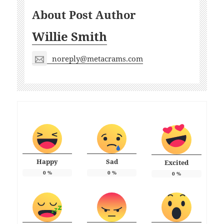
About Post Author
Willie Smith
noreply@metacrams.com
Happy
Sad
Excited
0
%
0
%
0
%