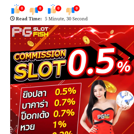
0
0
0
0
Read Time:
5 Minute, 30 Second