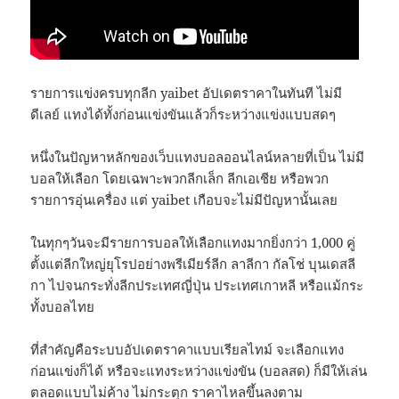
รายการแข่งครบทุกลีก yaibet อัปเดตราคาในทันที ไม่มี
ดีเลย์ แทงได้ทั้งก่อนแข่งขันแล้วก็ระหว่างแข่งแบบสดๆ
หนึ่งในปัญหาหลักของเว็บแทงบอลออนไลน์หลายที่เป็น ไม่มี
บอลให้เลือก โดยเฉพาะพวกลีกเล็ก ลีกเอเชีย หรือพวก
รายการอุ่นเครื่อง แต่ yaibet เกือบจะไม่มีปัญหานั้นเลย
ในทุกๆวันจะมีรายการบอลให้เลือกแทงมากยิ่งกว่า 1,000 คู่
ตั้งแต่ลีกใหญ่ยุโรปอย่างพรีเมียร์ลีก ลาลีกา กัลโช่ บุนเดสลี
กา ไปจนกระทั่งลีกประเทศญี่ปุ่น ประเทศเกาหลี หรือแม้กระ
ทั้งบอลไทย
ที่สำคัญคือระบบอัปเดตราคาแบบเรียลไทม์ จะเลือกแทง
ก่อนแข่งก็ได้ หรือจะแทงระหว่างแข่งขัน (บอลสด) ก็มีให้เล่น
ตลอดแบบไม่ค้าง ไม่กระตุก ราคาไหลขึ้นลงตาม