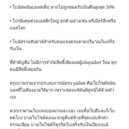
• โบนัสพนันบอลสเต็ป หากไม่ถูกหมดรับเงินคืนสูงสุด 50%
• โปรพิเศษช่วงบอลลีกใหญ่ ยกตัวอย่างเช่น พรีเมียร์ลีกหรือ
บอลโลก
• โบนัสรายสัปดาห์สำหรับคนแทงครบตามปริมาณใบเสร็จ
รับเงิน
ที่สำคัญคือ ไม่มีการจำกัดสิทธิ์เพียงแค่ผู้เล่นyaibet ใหม่ ทุก
คนมีสิทธิ์เสมอกัน
สรุปภาพรวมจากประสบการณ์ตรง yaibet คือเว็บไซต์พนัน
บอลที่ไม่ต้องอวยให้มาก เพราะของแท้มันพิสูจน์ได้ด้วยตัว
เอง
พวกเราผ่านเว็บแทงบอลมาเยอะแยะ เจอทั้งเว็บดีและก็เว็บ
คดโกง บางเว็บไซต์ตอนแรกดูดีแต่ท้ายที่สุดแอบหักค่า
ธรรมเนียม บางเว็บไซต์ก็ทุจริตใบเสร็จรับเงินเงียบๆแม้