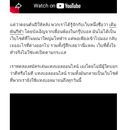
แต่ว่าตอนต้นปีให้หลัง พวกเราได้รู้จักกับเว็บหนึ่งชื่อว่า
เดิม
พันกีฬา
โดยบังเอิญจากเพื่อนพ้องในกรุ๊ปบอล มันไม่ได้เป็น
เว็บไซต์ที่โฆษณาใหญ่มโหฬาร แต่พอเพียงเข้าไปมอง กลับ
เจออะไรที่ต่างออกไป รวมทั้งรู้สึกเลยว่านี่แหละ เว็บที่ตั้งใจ
ทำจริงไม่ใช่แค่เปิดตามกระแส
เราทดลองสมัครเล่นแทงบอลออนไลน์ เองโดยไม่มีผู้ใดบอก
ว่าดีหรือไม่ดี แทงบอลออนไลน์ รวมทั้งมันกลายเป็นเว็บไซต์
ที่พวกเรายังใช้แทงบอลมาจนถึงทุกวันนี้