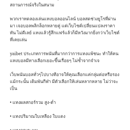
สถานการณ์จริงในสนาม
พวกเราทดลองเล่นแทงบอลออนไลน์ บอลสดช่วงยูโรที่ผ่าน
มา เจอบอลพลิกล็อกหลายคู่ แต่เว็บไซต์เปลี่ยนแปลงราคา
ทัน ไม่ดีเลย์ แทงแล้วรู้สึกแฟร์แล้วก็มีหวังมากยิ่งกว่าเว็บไซต์
ที่เคยเล่น
yaibet ประเภทการพนันที่มากกว่าการแทงแพ้ชนะ ทำให้คน
แทงบอลมีทางเลือกเยอะขึ้นเรื่อยๆ ไม่ซ้ำจากจำเจ
เว็บพนันบอลทั่วๆไปบางทีอาจให้คุณเลือกแค่กลุ่มต่อหรือรอง
แม้กระนั้น เดิมพันกีฬา มีตัวเลือกให้เล่นหลากหลาย ไม่ว่าจะ
เป็น
• แทงผลสกอร์รวม สูง-ต่ำ
• แทงปริมาณใบเหลือง ใบแดง
• แทงลูกเตะมุม