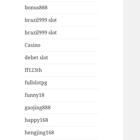
bonus888
brazil999 slot
brazil999 slot
Casino
debet slot
ff123th
fullslotpg
funny18
gaojing888
happy168
hengjing168