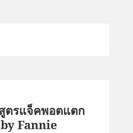
กสูตรแจ็คพอตแตก
 by Fannie