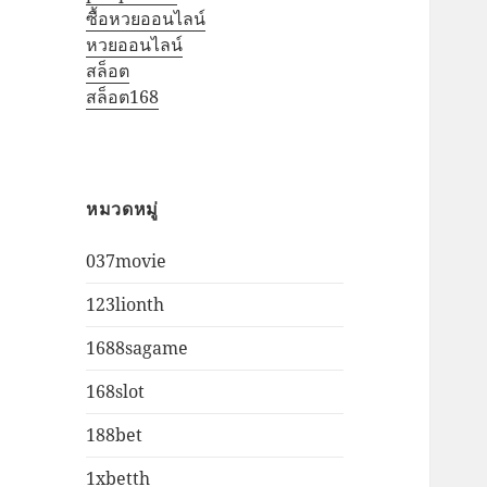
ซื้อหวยออนไลน์
หวยออนไลน์
สล็อต
สล็อต168
หมวดหมู่
037movie
123lionth
1688sagame
168slot
188bet
1xbetth