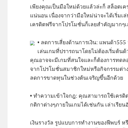
เพียงคุณเป็นมือใหม่ด้วยแล้วล่ะก็ สล็อต
แน่นอน เนื่องจากว่ามือใหม่น่าจะได้เริ่มเล่
เครดิตฟรีจากโปรโมชั่นก็เลยสำคัญมากๆเ
• ลดการเสี่ยงด้านการเงิน: แพนด้า55
เล่นเกมที่ปรารถนาโดยไม่ต้องเริ่มต้น
คุณอาจจะมีเกมที่สนใจและก็ต้องการทดลองเ
จากโปรโมชั่นสมาชิกใหม่หรือกิจกรรมต่าง
ลดการขาดทุนในช่วงต้นเจริญขึ้นอีกด้วย
• ทำความเข้าใจกฎ: คุณสามารถใช้เครดิต
กติกาต่างๆภายในเกมได้เช่นกัน เล่าเรียน
เงินรางวัล รูปแบบการทำงานของฟีพบร์ หรื