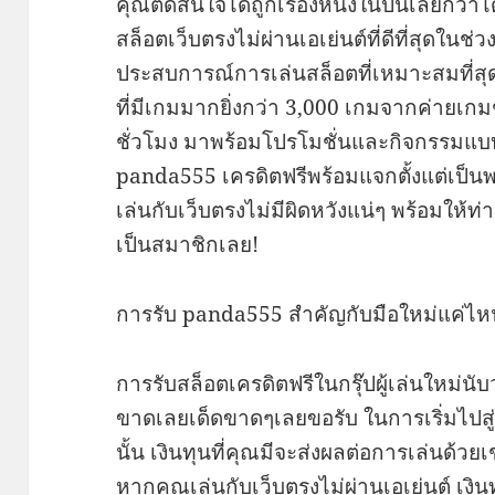
คุณตัดสินใจได้ถูกเรื่องหนึ่งในปีนี้เลยก็ว่า
สล็อตเว็บตรงไม่ผ่านเอเย่นต์ที่ดีที่สุดในช่ว
ประสบการณ์การเล่นสล็อตที่เหมาะสมที่สุด
ที่มีเกมมากยิ่งกว่า 3,000 เกมจากค่ายเกม
ชั่วโมง มาพร้อมโปรโมชั่นและกิจกรรมแบบ
panda555 เครดิตฟรีพร้อมแจกตั้งแต่เป็น
เล่นกับเว็บตรงไม่มีผิดหวังแน่ๆ พร้อมให้ท
เป็นสมาชิกเลย!
การรับ panda555 สำคัญกับมือใหม่แค่ไ
การรับสล็อตเครดิตฟรีในกรุ๊ปผู้เล่นใหม่นับว
ขาดเลยเด็ดขาดๆเลยขอรับ ในการเริ่มไปส
นั้น เงินทุนที่คุณมีจะส่งผลต่อการเล่นด้วย
หากคุณเล่นกับเว็บตรงไม่ผ่านเอเย่นต์ เงิ