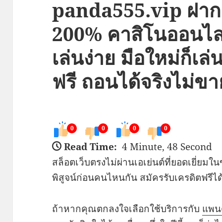
panda555.vip ฝาก
200% คาสิโนออนไล
เล่นง่าย มือใหม่ก็เล
ฟรี ถอนได้จริงไม่ข
0
0
0
0
Read Time:
4 Minute, 48 Second
สล็อตเว็บตรงไม่ผ่านเอเย่นต์ที่ยอดเยี่ยม
พิสูจน์ก่อนคนไหนกัน สมัครรับเครดิตฟรีได
ถ้าหากคุณตกลงใจเลือกใช้บริการกับ
แพน