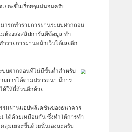
ยอะขึ้นเรื่อยๆแน่นอนครับ
ณสามารถทำรายการผ่านระบบฝากถอน
 ไม่ต้องส่งสลิปการันตีข้อมูล ทำ
ังทำรายการผ่านหน้าเว็บได้เลยอีก
ะบบฝากถอนที่ไม่มีขั้นต่ำสำหรับ
ายการได้ตามปรารถนา มีการ
้ให้ถี่ถ้วนอีกด้วย
กรรมผ่านแอปพลิเคชันของธนาคาร
t ได้ด้วยเหมือนกัน ซึ่งทำให้การทำ
ลุมเยอะขึ้นด้วยนั่นเองนะครับ