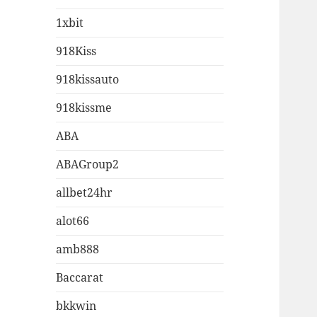
1xbit
918Kiss
918kissauto
918kissme
ABA
ABAGroup2
allbet24hr
alot66
amb888
Baccarat
bkkwin