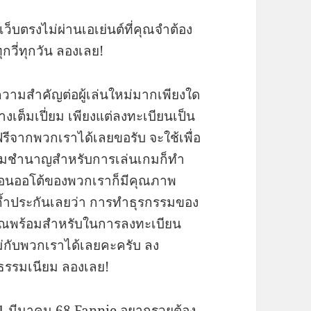
เว็บตรงไม่ผ่านเอเย่นต์ที่คุณจำต้อง
กวี่ทุกวัน ลองเลย!
วามสำคัญต่อผู้เล่นใหม่มากเพียงใด
เต็มเปี่ยม เพียงแต่ลงทะเบียนเป็น
รีจากพวกเราได้เลยขอรับ จะใช้เพื่อ
วามชำนาญสำหรับการเล่นเกมก็ทำ
กถอนออโต้ของพวกเราก็มีคุณภาพ
ค้ำประกันเลยว่า การทำธุรกรรมของ
ุณพร้อมสำหรับในการลงทะเบียน
ม่กับพวกเราได้เลยคะครับ ลง
ธรรมเนียม ลองเลย!
 มีนาคม 68 Fannie อยากรวยต้อง