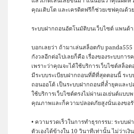
แล้วเกิดเล่นเสียขึ้นมา แน่นอนว่าคุณผิดหวั
คุณเติบโต และเครดิตฟรีก็ช่วยเซฟคุณด้ว
ระบบฝากถอนอัตโนมัติบนเว็บไซต์ แพนด้า555
บอกเลยว่า ถ้ามาเล่นสล็อตกับ panda555 สิ
กังวลอีกต่อไปเลยก็คือ เรื่องของระบบกา
เพราะว่าคุณจะได้ใช้บริการเว็บไซต์สล็อต
มีระบบระเบียบฝากถอนที่ดีที่สุดตอนนี้ ร
ถอนออโต้ เป็นระบบฝากถอนที่ล้ำยุคและปลอ
ใช้บริการเว็บไซต์ตรงไม่ผ่านเอเย่นต์แบบพ
คุณภาพและก็ความปลอดภัยสูงนั่นเองขอร
• ความรวดเร็วในการทำธุรกรรม: ระบบ
ตัวเองได้ข้างใน 10 วินาทีเท่านั้น ไม่ว่าเงิ