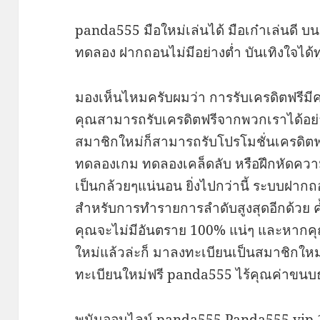
panda555 มือใหม่เล่นได้ มือเก๋าเล่นดี บน
ทดลอง ฝากถอนไม่มีอย่างต่ำ บันเทิงใจได้ทุ
มองเห็นไหมครับผมว่า การรับเครดิตฟรีมีค
คุณสามารถรับเครดิตฟรีจากพวกเราได้อย่าง
สมาชิกใหม่ก็สามารถรับโปรโมชั่นเครดิตฟ
ทดลองเกม ทดลองเคล็ดลับ หรือฝึกหัดค
เป็นกล้วยๆแน่นอน ยิ่งไปกว่านี้ ระบบฝา
สำหรับการทำรายการลำดับสูงสุดอีกด้วย 
คุณจะไม่มีอันตราย 100% แน่ๆ และหากค
ใหม่แล้วล่ะก็ มาลงทะเบียนเป็นสมาชิกให
ทะเบียนใหม่ฟรี panda555 ไร้คุณค่าขนบ
พนันออนไลน์ panda555 Panda555.vip 1