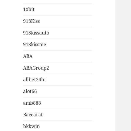
1xbit
918Kiss
918kissauto
918kissme
ABA
ABAGroup2
allbet24hr
alot66
amb888
Baccarat
bkkwin