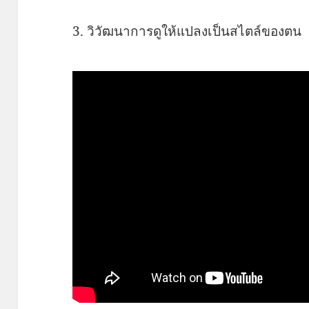
3. วิวัฒนาการดูให้แปลงเป็นสไตล์ของตน