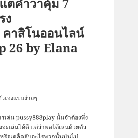
ีแต่คำว่าคุ้ม 7
รง
 คาสิโนออนไลน์
op 26 by Elana
ัวเองแบบง่ายๆ
ารเล่น pussy888play นั้นจำต้องพึ่ง
ึงจะเล่นได้ดี แต่ว่าพอได้เล่นด้วยตัว
รหรือเคล็ดลับอะไรพวกนั้นมันไม่