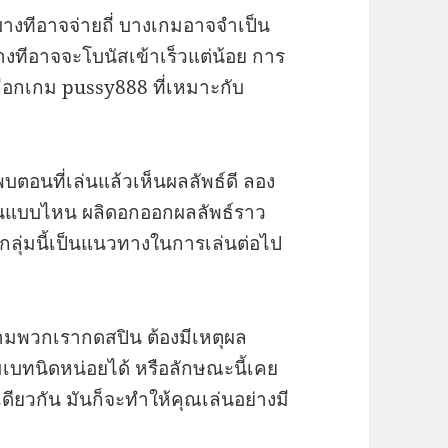
บางทีอาจจ่ายถี่ บางเกมอาจจำเป็น
งทีอาจจะโบนัสเข้าเร็วแต่น้อย การ
ลือกเกม pussy888 ที่เหมาะกับ
ณพบตอนที่เล่นแล้วเห็นผลลัพธ์ดี ลอง
ป็นแบบไหน ผลิดอกออกผลลัพธ์ราว
ุ่มนี้เป็นแนวทางในการเล่นต่อไป
ตามพวกเรากดสปิน ต้องมีเหตุผล
ิ่มเบทนิดหน่อยได้ หรือลักษณะนี้เคย
เดียวกัน มันก็จะทำให้คุณเล่นอย่างมี