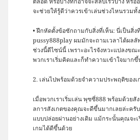
ตลอด หรือบางทีก็อาจจะสลับเร็วบ้าง หรืออ
จะช่วยให้รู้ดีว่าควรเข้าเล่นช่วงไหนรวม
• ฝึกหัดตั้งข้อซักถามกับสิ่งที่เห็น: นี่เป็น
pussy888play ผมมักจะถามเวลาได้ผลลัพธ
ช่วงนี้ดีไซน์นี้ เพราะอะไรจังหวะแปลงขณะน
พวกเราเริ่มคิดและก็ทำความเข้าใจมากขึ้น
2. เล่นไปพร้อมด้วยจำความประพฤติของเ
เมื่อพวกเราเริ่มเล่น พุซซี่888 พร้อมด้วย
ลการสังเกตของคุณจะดีขึ้นมากเลยล่ะครับ
แบบปล่อยผ่านอย่างเดิม แม้กระนั้นคุณจ
เกมได้ดีขึ้นด้วย