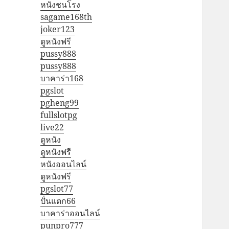
หนังชนโรง
sagame168th
joker123
ดูหนังฟรี
pussy888
pussy888
บาคาร่า168
pgslot
pgheng99
fullslotpg
live22
ดูหนัง
ดูหนังฟรี
หนังออนไลน์
ดูหนังฟรี
pgslot77
ปั่นแตก66
บาคาร่าออนไลน์
punpro777