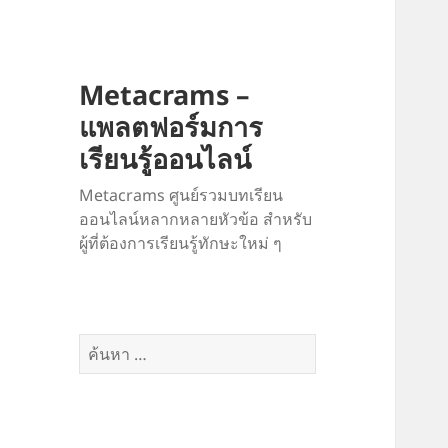
Metacrams –
แพลตฟอร์มการ
เรียนรู้ออนไลน์
Metacrams ศูนย์รวมบทเรียน
ออนไลน์หลากหลายหัวข้อ สำหรับ
ผู้ที่ต้องการเรียนรู้ทักษะใหม่ ๆ
ค้นหา
สำหรับ: