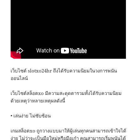
เว็บไซต์ slotxo24hr ถึงได้รับความนิยมในวงการพนัน
ออนไลน์
เว็บไซต์สล็อตxo มีความสะดุดตารวมทั้งได้รับความนิยม
ด้วยเหตุว่าหลายเหตุผลดังนี้
• เล่นง่าย ไม่ซับซ้อน
เกมสล็อตxo ถูกวางแบบมาให้ผู้เล่นทุกคนสามารถเข้าใจได้
ง่าย ไม่ว่าจะเป็นมือใหม่หรือมือเก๋า คุณสามารถเริ่มพนันได้