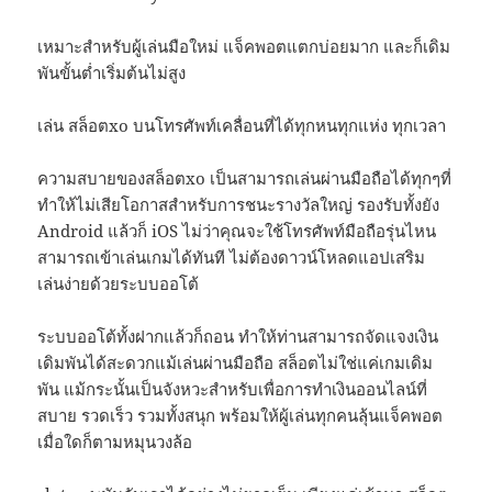
เหมาะสำหรับผู้เล่นมือใหม่ แจ็คพอตแตกบ่อยมาก และก็เดิม
พันขั้นต่ำเริ่มต้นไม่สูง
เล่น สล็อตxo บนโทรศัพท์เคลื่อนที่ได้ทุกหนทุกแห่ง ทุกเวลา
ความสบายของสล็อตxo เป็นสามารถเล่นผ่านมือถือได้ทุกๆที่
ทำให้ไม่เสียโอกาสสำหรับการชนะรางวัลใหญ่ รองรับทั้งยัง
Android แล้วก็ iOS ไม่ว่าคุณจะใช้โทรศัพท์มือถือรุ่นไหน
สามารถเข้าเล่นเกมได้ทันที ไม่ต้องดาวน์โหลดแอปเสริม
เล่นง่ายด้วยระบบออโต้
ระบบออโต้ทั้งฝากแล้วก็ถอน ทำให้ท่านสามารถจัดแจงเงิน
เดิมพันได้สะดวกแม้เล่นผ่านมือถือ สล็อตไม่ใช่แค่เกมเดิม
พัน แม้กระนั้นเป็นจังหวะสำหรับเพื่อการทำเงินออนไลน์ที่
สบาย รวดเร็ว รวมทั้งสนุก พร้อมให้ผู้เล่นทุกคนลุ้นแจ็คพอต
เมื่อใดก็ตามหมุนวงล้อ