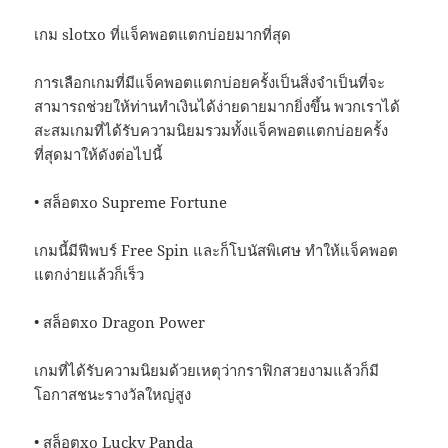
เกม slotxo ที่แจ็คพอตแตกบ่อยมากที่สุด
การเลือกเกมที่มีแจ็คพอตแตกบ่อยครั้งเป็นสิ่งจำเป็นที่จะ
สามารถช่วยให้ท่านทำเงินได้ง่ายดายมากยิ่งขึ้น พวกเราได้
สะสมเกมที่ได้รับความนิยมรวมทั้งแจ็คพอตแตกบ่อยครั้ง
ที่สุดมาให้ดังต่อไปนี้
• สล็อตxo Supreme Fortune
เกมนี้มีฟีพบร์ Free Spin และก็โบนัสพิเศษ ทำให้แจ็คพอต
แตกง่ายแล้วก็เร็ว
• สล็อตxo Dragon Power
เกมที่ได้รับความนิยมด้วยเหตุว่ากราฟิกสวยงามแล้วก็มี
โอกาสชนะรางวัลใหญ่สูง
• สล็อตxo Lucky Panda