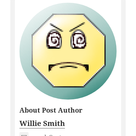
About Post Author
Willie Smith