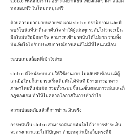
slotxo พนันกับเราได้อย่างไม่ยากเย็น เพียงแค่เข้ามา สล็อต
ทดสอบฟรี ในโหมดหมุนฟรี
ด้วยความมากมายหลายของเกม slotxo กราฟิกงาม และฟี
พบร์โบนัสที่น่าตื่นตาตื่นใจ ทำให้ผู้เล่นทุกระดับไม่ว่าจะเป็น
มือใหม่หรือมืออาชีพ สามารถเข้ามาพนันได้ไม่ยาก รวมทั้ง
บันเทิงใจไปกับประสบการณ์การเล่นที่ไม่มีที่ไหนเหมือน
ระบบเกมสล็อตที่เข้าใจง่าย
slotxo ดีไซน์ระบบเกมให้ใช้งานง่าย ไม่สลับซับซ้อน แม้ผู้
เล่นมือใหม่ก็สามารถเริ่มเดิมพันได้ทันที มีรายการอาหาร
ภาษาไทยที่แจ่มชัด รวมทั้งระบบชี้แนะขั้นตอนการเล่นและก็
กฎของเกม ทำให้ไม่คลาดโอกาสในการทำกำไร
ความปลอดภัยแล้วก็การชำระเงินจริง
การพนันใน slotxo สามารถมั่นอกมั่นใจได้ว่าการชำระเงิน
จะตรงเวลาและไม่มีปัญหา ด้วยเหตุว่าเป็นเว็บตรงที่มี