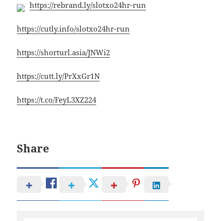
https://rebrand.ly/slotxo24hr-run
https://cutly.info/slotxo24hr-run
https://shorturl.asia/JNWi2
https://cutt.ly/PrXxGr1N
https://t.co/FeyL3XZ224
Share