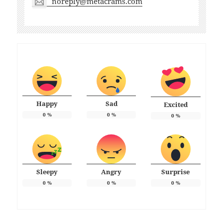
noreply@metacrams.com
Happy
Sad
Excited
0
%
0
%
0
%
Sleepy
Angry
Surprise
0
%
0
%
0
%