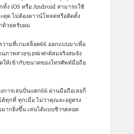
ีกทั้ง iOS หรือ Android สามารถใช้
ะดุด ไม่ต้องดาวน์โหลดหรือติดตั้ง
ีกด้วยครับผม
ยความที่เกมสล็อต66 ออกแบบมาเพื่อ
็นงานภาพสวยๆเอฟเฟกต์สมจริงสมจัง
าดให้เข้ากับขนาดของโทรศัพท์มือถือ
ของการเล่นปั่นแตก66 ผ่านมือถือเลยก็
ทุกที่ ทุกเมื่อ ไม่ว่าคุณจะอยู่ตรง
มากยิ่งขึ้น เล่นได้แบบชิวๆตลอด