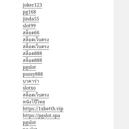
joker123
pg168
jinda55
slot99
สล็อต66
สล็อตเว็บตรง
สล็อตเว็บตรง
สล็อต888
สล็อต888
pgslot
pussy888
บาคาร่า
slotxo
สล็อตเว็บตรง
หนังโป๊ไทย
https://1xbetth.vip
https://pgslot.spa
pgslot