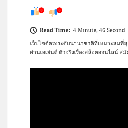
0
0
Read Time:
4 Minute, 46 Second
เว็บไซต์ตรงระดับนานาชาติที่เหมาะสมที่สุ
ผ่านเอเย่นต์ ตัวจริงเรื่องสล็อตออนไลน์ ส