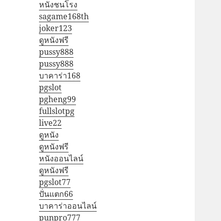
หนังชนโรง
sagame168th
joker123
ดูหนังฟรี
pussy888
pussy888
บาคาร่า168
pgslot
pgheng99
fullslotpg
live22
ดูหนัง
ดูหนังฟรี
หนังออนไลน์
ดูหนังฟรี
pgslot77
ปั่นแตก66
บาคาร่าออนไลน์
punpro777