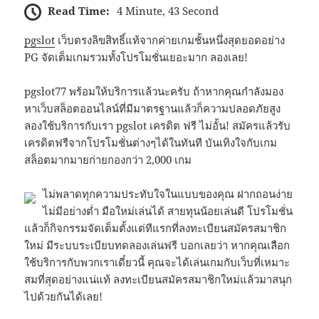
Read Time:
4 Minute, 43 Second
pgslot
เว็บตรงลิขสิทธิ์แท้จากค่ายเกมชั้นหนึ่งสุดยอดอย่าง
PG จัดเต็มเกมรวมทั้งโปรโมชั่นเยอะมาก ลองเลย!
pgslot77 พร้อมให้บริการแล้วนะครับ ถ้าหากคุณกำลังมอง
หาเว็บสล็อตออนไลน์ที่มีมาตรฐานแล้วก็ความปลอดภัยสูง
ลองใช้บริการกับเรา pgslot เครดิต ฟรี ไม่อั้น! สมัครแล้วรับ
เครดิตฟรีจากโปรโมชั่นต่างๆได้ในทันที บันเทิงใจกับเกม
สล็อตมากมายก่ายกองกว่า 2,000 เกม
ไม่พลาดทุกความประทับใจในแบบของคุณ ฝากถอนง่าย
ไม่มีอย่างต่ำ มือใหม่เล่นได้ สายทุนน้อยเล่นดี โปรโมชั่น
แล้วก็กิจกรรมจัดเต็มตั้งแต่ทีแรกที่ลงทะเบียนสมัครสมาชิก
ใหม่ มีระบบระเบียบทดลองเล่นฟรี บอกเลยว่า หากคุณเลือก
ใช้บริการกับพวกเราเดี๋ยวนี้ คุณจะได้เล่นเกมกับเว็บที่เหมาะ
สมที่สุดอย่างแน่แท้ ลงทะเบียนสมัครสมาชิกใหม่แล้วมาสนุก
ไปด้วยกันได้เลย!