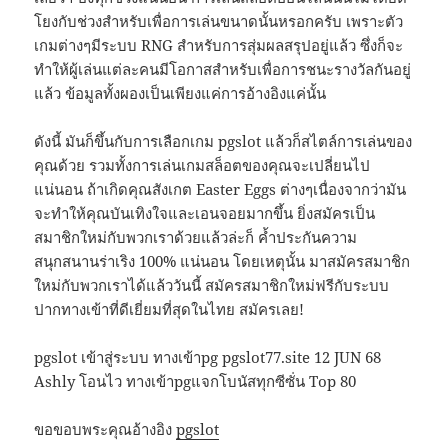
โยงกับช่วงสำหรับเพื่อการเล่นขนาดนั้นหรอกครับ เพราะตัว
เกมต่างๆมีระบบ RNG สำหรับการสุ่มผลสรุปอยู่แล้ว ซึ่งก็จะ
ทำให้ผู้เล่นแต่ละคนมีโอกาสสำหรับเพื่อการชนะรางวัลกันอยู่
แล้ว ข้อมูลทั้งผองเป็นเพียงแค่การอ้างอิงแค่นั้น
ดังนี้ มันก็ขึ้นกับการเลือกเกม pgslot แล้วก็สไตล์การเล่นของ
คุณด้วย รวมทั้งการเล่นเกมสล็อตของคุณจะเปลี่ยนไป
แน่นอน ถ้าเกิดคุณสังเกต Easter Eggs ต่างๆเนื่องจากว่ามัน
จะทำให้คุณบันเทิงใจและเอนจอยมากขึ้น ยิ่งสมัครเป็น
สมาชิกใหม่กับพวกเราด้วยแล้วล่ะก็ ค้ำประกันความ
สนุกสนานร่าเริง 100% แน่นอน โดยเหตุนั้น มาสมัครสมาชิก
ใหม่กับพวกเราได้แล้ววันนี้ สมัครสมาชิกใหม่ฟรีกับระบบ
ปากทางเข้าที่ดีเยี่ยมที่สุดในไทย สมัครเลย!
pgslot เข้าสู่ระบบ ทางเข้าpg pgslot77.site 12 JUN 68
Ashly โอนไว ทางเข้าpgแจกโบนัสทุกซีซั่น Top 80
ขอขอบพระคุณอ้างอิง
pgslot