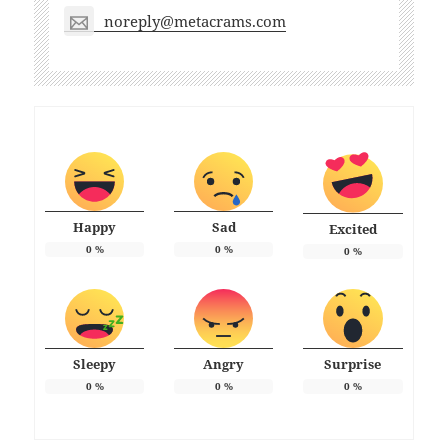
noreply@metacrams.com
Happy
Sad
Excited
0
%
0
%
0
%
Sleepy
Angry
Surprise
0
%
0
%
0
%